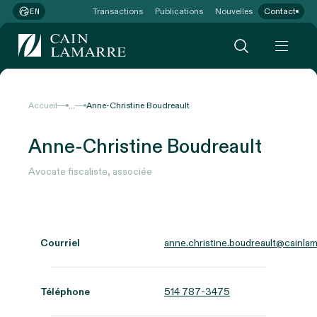
Transactions
Publications
Nouvelles
Contact
EN
...
Accueil
Anne-Christine Boudreault
Anne-Christine Boudreault
Avocate fiscaliste, associée
Courriel
anne.christine.boudreault@cainlam
Téléphone
514 787-3475