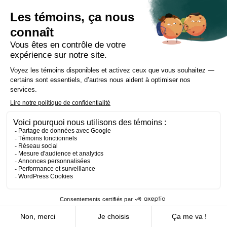
justice le réclame; et
toute autre entité ou personne,
lorsque la loi nous
permet ou impose de communiquer un renseignement
personnel sans votre consentement.
Communication à l’extérieur du Québec :
Vos
renseignements personnels peuvent être communiqués à
l’extérieur du Québec, où des régimes juridiques
applicables à la protection des renseignements personnels
diffèrent de celui du Québec. Cette communication à
l’extérieur du Québec est possible notamment lorsque Cain
Lamarre confie à une personne ou à un organisme à
l’extérieur du Québec la tâche de recueillir, d’utiliser, de
communiquer ou de conserver pour son compte de tels
renseignements personnels. Toutefois, avant de
communiquer à l’extérieur du Québec un renseignement
personnel, Cain Lamarre procède à une évaluation des
facteurs relatifs à la vie privée pour s’assurer qu’il
bénéficierait d’une protection adéquate. Malgré tout, en
vertu d’une ordonnance légale rendue au Québec ou à
l’extérieur du Québec, vos renseignements personnels
pourraient être mis à la disposition d’autorités