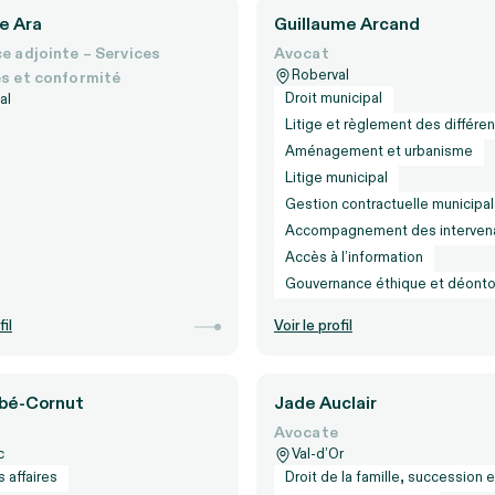
e Ara
Guillaume Arcand
ce adjointe – Services
Avocat
Roberval
es et conformité
Droit municipal
al
Litige et règlement des différe
Aménagement et urbanisme
Litige municipal
Gestion contractuelle municipa
Accompagnement des intervena
Accès à l’information
Gouvernance éthique et déonto
fil
Voir le profil
ubé-Cornut
Jade Auclair
Avocate
c
Val-d’Or
s affaires
Droit de la famille, succession