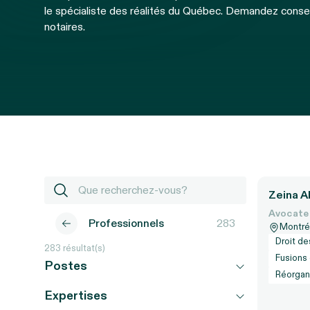
le spécialiste des réalités du Québec. Demandez consei
notaires.
Zeina A
Avocate
Professionnels
283
Montré
Droit de
283
résultat(s)
Fusions 
Postes
Réorgani
Expertises
Tous les postes