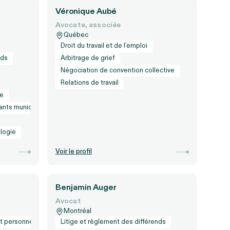
Véronique Aubé
Avocate, associée
Québec
Droit du travail et de l’emploi
nds
Arbitrage de grief
Négociation de convention collective
Relations de travail
le
nts municipaux
logie
Voir le profil
Benjamin Auger
Avocat
Montréal
 et personnes
Litige et règlement des différends