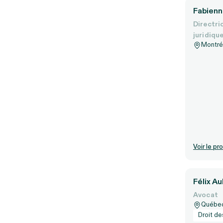
personnels
Val-d’Or
Fabienn
Directri
juridiqu
Montré
Voir le pro
Félix A
Avocat
Québe
Droit de