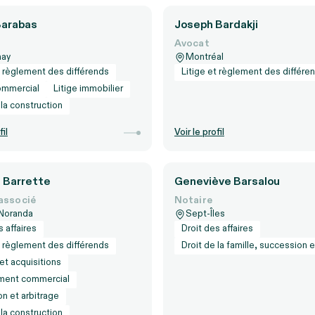
Barabas
Joseph Bardakji
Avocat
nay
Montréal
t règlement des différends
Litige et règlement des différe
ommercial
Litige immobilier
 la construction
fil
Voir le profil
 Barrette
Geneviève Barsalou
associé
Notaire
Noranda
Sept-Îles
s affaires
Droit des affaires
t règlement des différends
Droit de la famille, succession
et acquisitions
ment commercial
n et arbitrage
 la construction