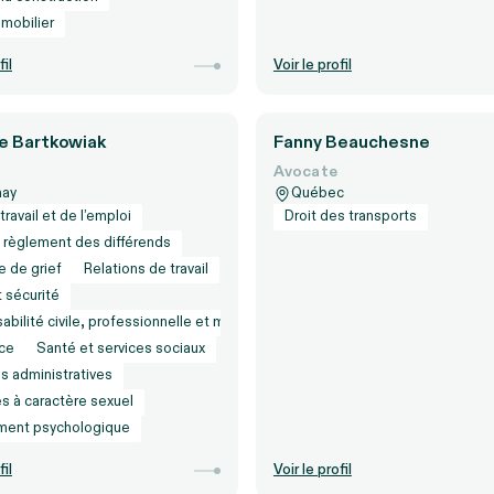
mmobilier
fil
Voir le profil
le Bartkowiak
Fanny Beauchesne
Avocate
nay
Québec
travail et de l’emploi
Droit des transports
t règlement des différends
e de grief
Relations de travail
 sécurité
bilité civile, professionnelle et médicale
ce
Santé et services sociaux
s administratives
s à caractère sexuel
ment psychologique
fil
Voir le profil