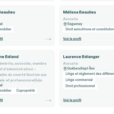
Beaulieu
Mélissa Beaulieu
Avocate
al
Saguenay
mobilier
Droit autochtone et constitutio
fil
Voir le profil
ne Béland
Laurence Bélanger
émérite, associée, membre
Avocate
Québec
Sept-Îles
il d'administration –
Litige et règlement des différe
ble du comité Soutien aux
Litige commercial
e)s et professionnel(le)s
al
Droit professionnel
mobilier
Copropriété
fil
Voir le profil