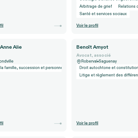
Arbitrage de grief
Relations d
Santé et services sociaux
fil
Voir le profil
Anne Alie
Benoît Amyot
Avocat, associé
ndville
Roberval
Saguenay
 la famille, succession et personnes
Droit autochtone et constitutio
Litige et règlement des différe
fil
Voir le profil