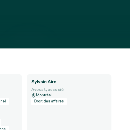
Sylvain Aird
Avocat, associé
Montréal
nnel
Droit des affaires
ance