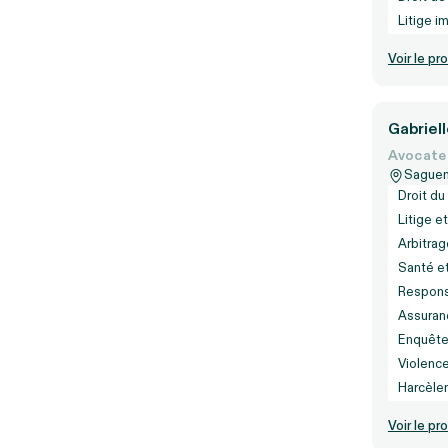
Litige i
Voir le pro
Gabriel
Avocate
Sague
Droit du 
Litige e
Arbitrag
Santé et
Responsa
Assuran
Enquête
Violence
Harcèle
Voir le pro