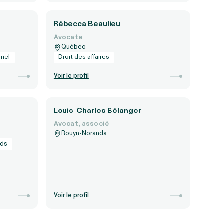
Rébecca Beaulieu
Avocate
Québec
nnel
Droit des affaires
Voir le profil
Louis-Charles Bélanger
Avocat, associé
Rouyn-Noranda
nds
Voir le profil