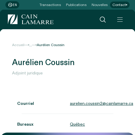
Transactions
Publications
Nouvelles
Contact
EN
...
Accueil
Aurélien Coussin
Aurélien Coussin
Adjoint juridique
Courriel
aurelien.coussin2@cainlamarre.ca
Bureaux
Québec