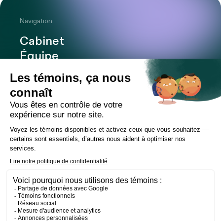
Navigation
Cabinet
Équipe
Expertises
Bureaux
Carrière
Transactions
Publications
Nouvelles
Contact
LinkedIn
Instagram
Facebook