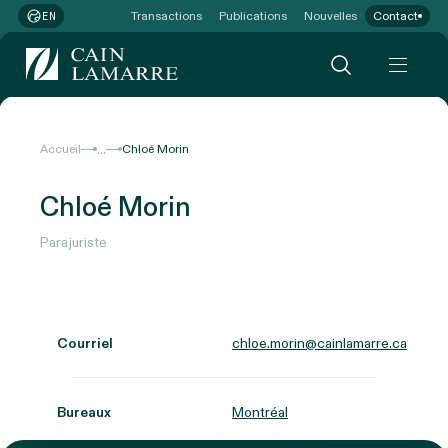
Transactions
Publications
Nouvelles
Contact
EN
...
Accueil
Chloé Morin
Chloé Morin
Parajuriste
Courriel
chloe.morin@cainlamarre.ca
Bureaux
Montréal