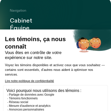
Navigation
Cabinet
Équipe
Expertises
Bureaux
Carrière
Transactions
Publications
Nouvelles
Contact
LinkedIn
Instagram
Facebook