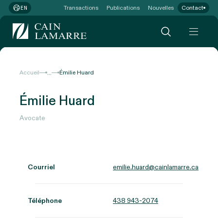
Transactions
Publications
Nouvelles
Contact
EN
...
Accueil
Émilie Huard
Émilie Huard
Avocate
Courriel
emilie.huard@cainlamarre.ca
Téléphone
438 943-2074