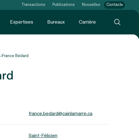
Transactions
Publications
Nouvelles
Contact
Expertises
Bureaux
Carrière
France Bédard
ard
france.bedard@cainlamarre.ca
Saint-Félicien