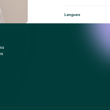
Langues
ons
ns