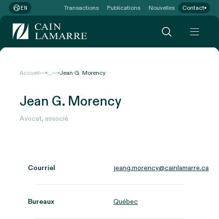
Transactions
Publications
Nouvelles
Contact
EN
...
Accueil
Jean G. Morency
Jean G. Morency
Avocat, associé
Courriel
jeang.morency@cainlamarre.ca
Bureaux
Québec