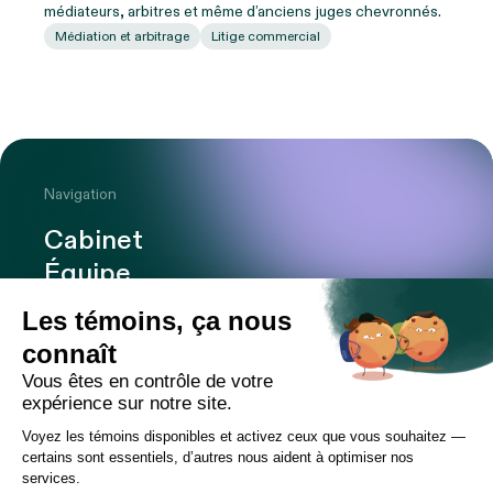
médiateurs, arbitres et même d’anciens juges chevronnés.
Médiation et arbitrage
Litige commercial
Navigation
Cabinet
Équipe
Expertises
Bureaux
Carrière
Transactions
Publications
Nouvelles
Contact