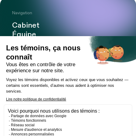
Navigation
Cabinet
Équipe
Expertises
Bureaux
Carrière
Transactions
Publications
Nouvelles
Contact
LinkedIn
Instagram
Facebook