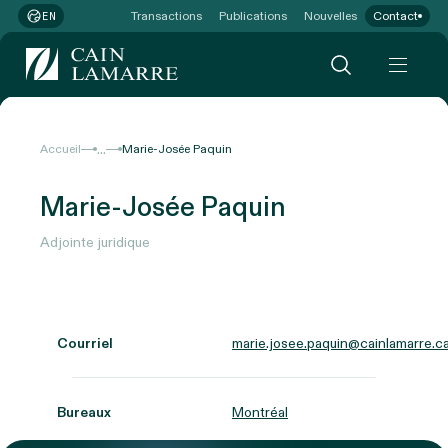
Transactions
Publications
Nouvelles
Contact
EN
...
Accueil
Marie-Josée Paquin
Marie-Josée Paquin
Adjointe juridique
Courriel
marie.josee.paquin@cainlamarre.c
Bureaux
Montréal