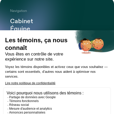
Navigation
Cabinet
Équipe
Expertises
Bureaux
Carrière
Transactions
Publications
Nouvelles
Contact
LinkedIn
Instagram
Facebook