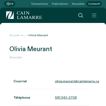
Transactions
Publications
Nouvelles
Contact
EN
...
Accueil
Olivia Meurant
Olivia Meurant
Avocate
Courriel
olivia.meurant@cainlamarre.ca
Téléphone
581 543-2708