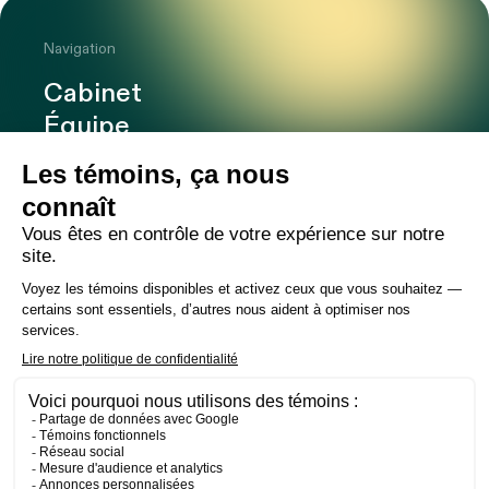
Navigation
Cabinet
Équipe
Expertises
Bureaux
Carrière
Transactions
Publications
Nouvelles
Contact
LinkedIn
Instagram
Facebook