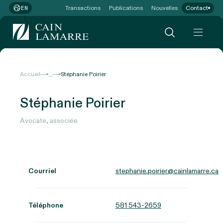
Transactions
Publications
Nouvelles
Contact
EN
...
Accueil
Stéphanie Poirier
Stéphanie Poirier
Avocate, associée
Courriel
stephanie.poirier@cainlamarre.ca
Téléphone
581 543-2659