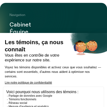
Navigation
Cabinet
Équipe
Expertises
Bureaux
Carrière
Transactions
Publications
Nouvelles
Contact
LinkedIn
Instagram
Facebook