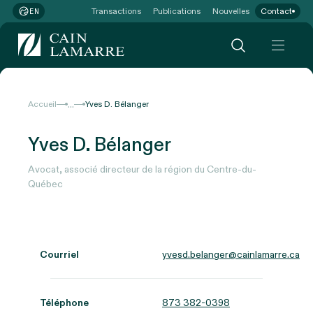
Transactions
Publications
Nouvelles
Contact
EN
...
Accueil
Yves D. Bélanger
Yves D. Bélanger
Avocat, associé directeur de la région du Centre-du-
Québec
Courriel
yvesd.belanger@cainlamarre.ca
Téléphone
873 382-0398