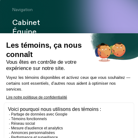
Navigation
Cabinet
Équipe
Expertises
Bureaux
Carrière
Transactions
Publications
Nouvelles
Contact
LinkedIn
Instagram
Facebook