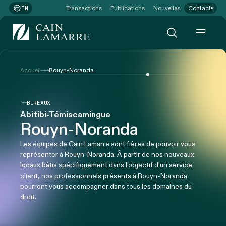
Transactions
Publications
Nouvelles
Contact
EN
Accueil
Rouyn-Noranda
BUREAUX
Abitibi-Témiscamingue
Rouyn-Noranda
Les équipes de Cain Lamarre sont fières de pouvoir vous
représenter à Rouyn-Noranda. À partir de nos nouveaux
locaux bâtis spécifiquement dans l’objectif d’un service
client, nos professionnels présents à Rouyn-Noranda
pourront vous accompagner dans tous les domaines du
droit.