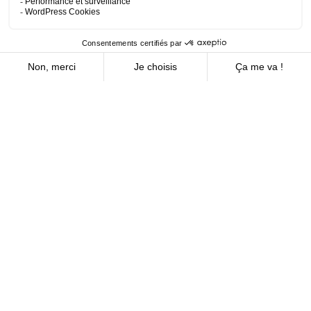
Notre expertise à votre
service
Que recherchez-vous?
Contactez-nous dès aujourd'hui pour rencontrer
l'un de nos professionnels.
Nous joindre
Navigation
Cabinet