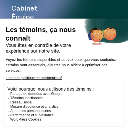
Cabinet
Équipe
Expertises
Bureaux
Carrière
Transactions
Publications
Nouvelles
Contact
LinkedIn
Instagram
Facebook
Site web
Les Prétentieux
©2026 Cain Lamarre