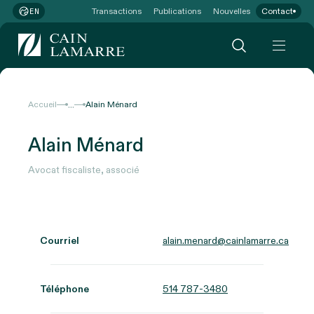
Transactions
Publications
Nouvelles
Contact
EN
...
Accueil
Alain Ménard
Alain Ménard
Avocat fiscaliste, associé
Courriel
alain.menard@cainlamarre.ca
Téléphone
514 787-3480