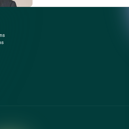
ons
ns