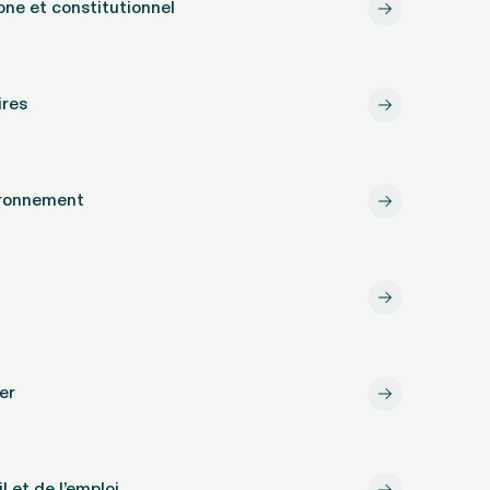
one et constitutionnel
ires
vironnement
er
l et de l’emploi