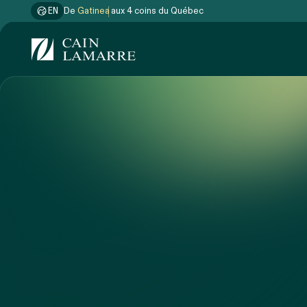
EN
De
Gatineau
aux 4 coins du Québec