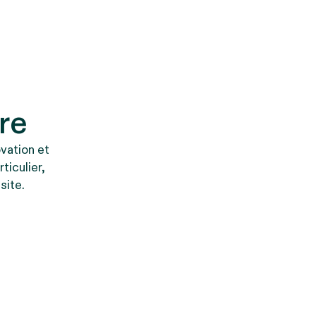
re
ovation et
ticulier,
site.