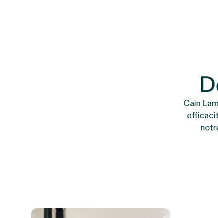
D
Cain Lama
efficaci
notr