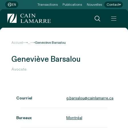
Transactions
Publications
Nouvelles
Contact
EN
...
Accueil
Geneviève Barsalou
Geneviève Barsalou
Avocate
Courriel
g.barsalou@cainlamarre.ca
Bureaux
Montréal