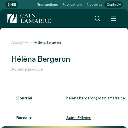
Transactions
Publications
Nouvelles
Contact
EN
...
Accueil
Hélèna Bergeron
Hélèna Bergeron
Adjointe juridique
Courriel
helena.bergeron@cainlamarre.ca
Bureaux
Saint-Félicien