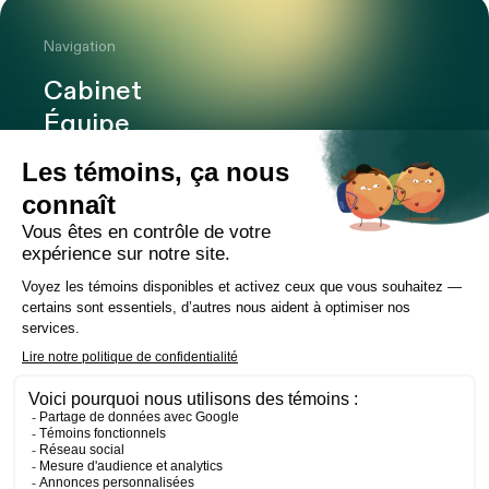
Navigation
Cabinet
Équipe
Expertises
Bureaux
Carrière
Transactions
Publications
Nouvelles
Contact
LinkedIn
Instagram
Facebook