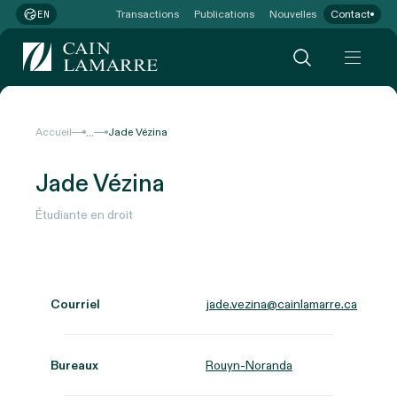
Transactions
Publications
Nouvelles
Contact
EN
...
Accueil
Jade Vézina
Jade Vézina
Étudiante en droit
Courriel
jade.vezina@cainlamarre.ca
Bureaux
Rouyn-Noranda