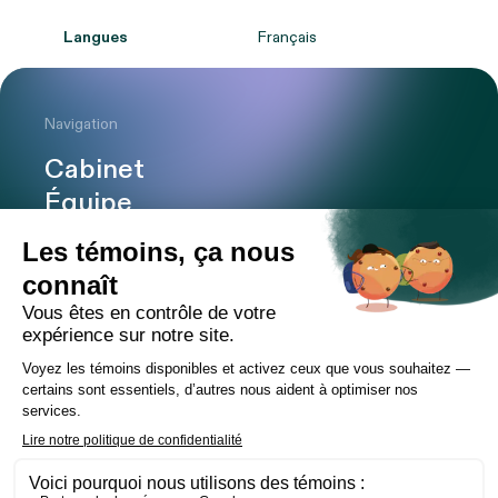
Langues
Français
Navigation
Cabinet
Équipe
Expertises
Bureaux
Carrière
Transactions
Publications
Nouvelles
Contact