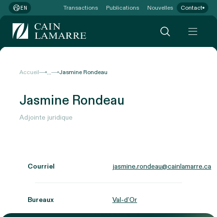
Transactions
Publications
Nouvelles
Contact
EN
...
Accueil
Jasmine Rondeau
Jasmine Rondeau
Adjointe juridique
Courriel
jasmine.rondeau@cainlamarre.ca
Bureaux
Val-d’Or