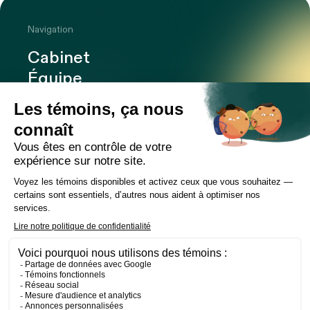
Navigation
Cabinet
Équipe
Expertises
Bureaux
Carrière
Transactions
Publications
Nouvelles
Contact
LinkedIn
Instagram
Facebook