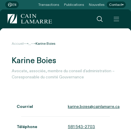
Transactions
Publications
Nouvelles
Contact
EN
...
Accueil
Karine Boies
Karine Boies
Avocate, associée, membre du conseil d’administration –
Coresponsable du comité Gouvernance
Courriel
karine.boies@cainlamarre.ca
Téléphone
581 543-2703