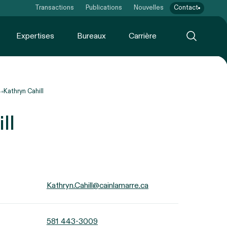
Transactions
Publications
Nouvelles
Contact
Expertises
Bureaux
Carrière
Kathryn Cahill
ll
Kathryn.Cahill@cainlamarre.ca
581 443-3009