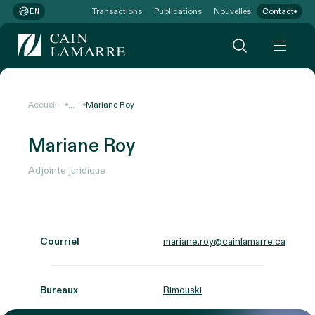
Transactions
Publications
Nouvelles
Contact
EN
...
Accueil
Mariane Roy
Mariane Roy
Adjointe juridique
Courriel
mariane.roy@cainlamarre.ca
Bureaux
Rimouski