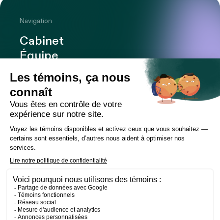
Navigation
Cabinet
Équipe
Expertises
Bureaux
Carrière
Transactions
Publications
Nouvelles
Contact
LinkedIn
Instagram
Facebook