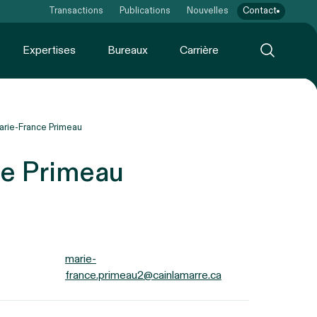
Transactions
Publications
Nouvelles
Contact
Expertises
Bureaux
Carrière
rie-France Primeau
e Primeau
marie-
france.primeau2@cainlamarre.ca