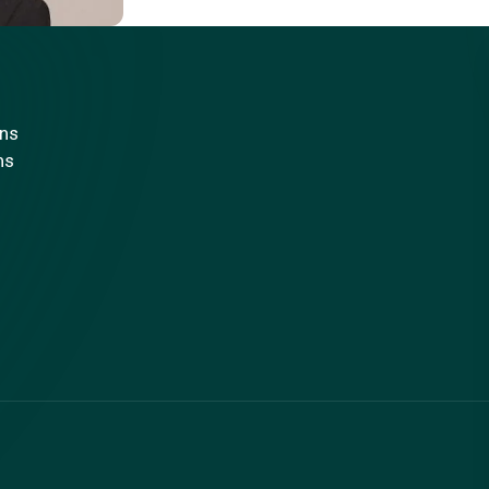
ons
ns