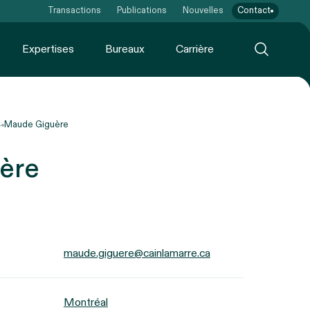
Transactions
Publications
Nouvelles
Contact
Expertises
Bureaux
Carrière
Maude Giguère
ère
maude.giguere@cainlamarre.ca
Montréal