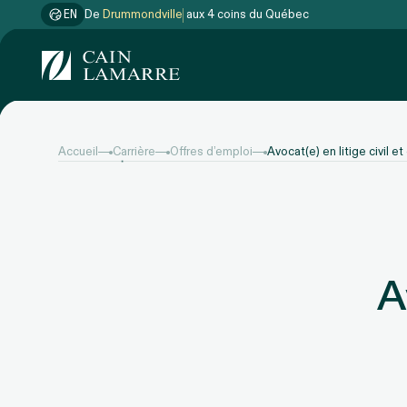
EN
De
Gatineau
aux 4 coins du Québec
Accueil
Carrière
Offres d’emploi
Avocat(e) en litige civil e
A