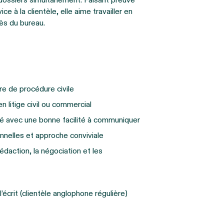
s dossiers simultanément. Faisant preuve
e à la clientèle, elle aime travailler en
cès du bureau.
re de procédure civile
 litige civil ou commercial
ppé avec une bonne facilité à communiquer
onnelles et approche conviviale
daction, la négociation et les
l’écrit (clientèle anglophone régulière)