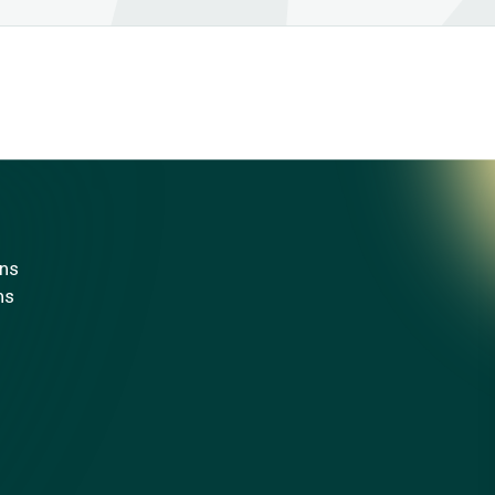
ons
ns