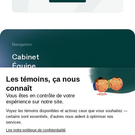
Navigation
Cabinet
Équipe
Expertises
Bureaux
Carrière
Transactions
Publications
Nouvelles
Contact