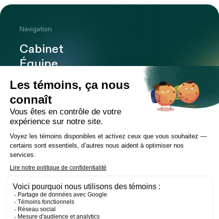
Navigation
Cabinet
Équipe
Expertises
Bureaux
Carrière
Transactions
Publications
Nouvelles
Contact
LinkedIn
Instagram
Facebook