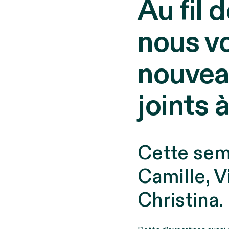
Au fil 
nous v
nouvea
joints 
Cette sem
Camille, V
Christina.