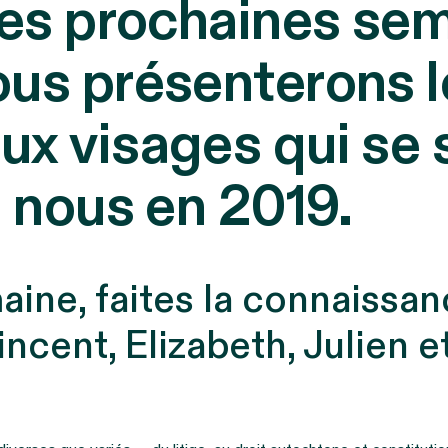
des prochaines se
ous présenterons l
ux visages qui se 
à nous en 2019.
aine, faites la connaissa
incent, Elizabeth, Julien e