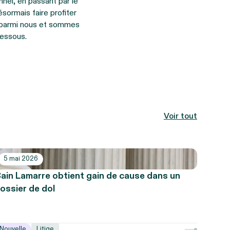
nnel, en passant par le
ormais faire profiter
r parmi nous et sommes
dessous.
Voir tout
5 mai 2026
ain Lamarre obtient gain de cause dans un
ossier de dol
Nouvelle
Litige