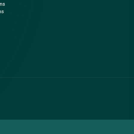
ons
ns