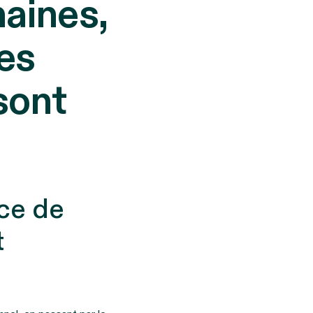
maines,
es
sont
nce de
t