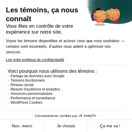
situation fiscale
Publication
1 mai 2023
Jean-Sébastien Tremblay-Mimeault
Dispositif de consignation électronique – enfin
arrivée !
Publication
Droit des transports
28 avril 2023
Commentaire sur la décision Dang c. Industrielle
Alliance, Assurance auto et habitation inc. –
Notion de propriétaire occupant et mise au
point concernant l’aggravation et l’exclusion de
risque
Publication