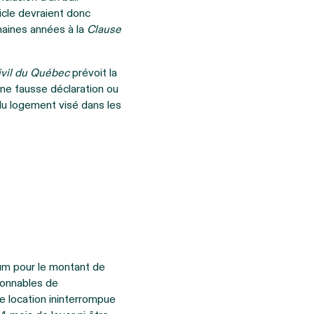
ticle devraient donc
haines années à la
Clause
ivil du Québec
prévoit la
 une fausse déclaration ou
s du logement visé dans les
mum pour le montant de
isonnables de
 location ininterrompue