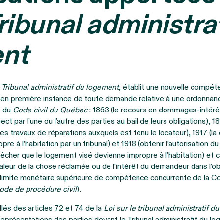
Tribunal administra
nt
e Tribunal administratif du logement
, établit une nouvelle compé
si en première instance de toute demande relative à une ordonnan
s du
Code civil du Québec
: 1863 (le recours en dommages-intérêt
t par l’une ou l’autre des parties au bail de leurs obligations), 18
les travaux de réparations auxquels est tenu le locateur), 1917 (l
re à l’habitation par un tribunal) et 1918 (obtenir l’autorisation du
êcher que le logement visé devienne impropre à l’habitation) et 
eur de la chose réclamée ou de l’intérêt du demandeur dans l’o
 limite monétaire supérieure de compétence concurrente de la 
ode de procédure civil
)
.
llés des articles 72 et 74 de la
Loi sur le tribunal administratif 
eprésentations des parties devant le Tribunal administratif du lo