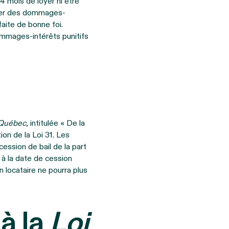
4 mois de loyer ni être
payer des dommages-
faite de bonne foi.
ommages-intérêts punitifs
 Québec,
intitulée « De la
ion de la Loi 31. Les
ession de bail de la part
ié à la date de cession
n locataire ne pourra plus
à la
Loi