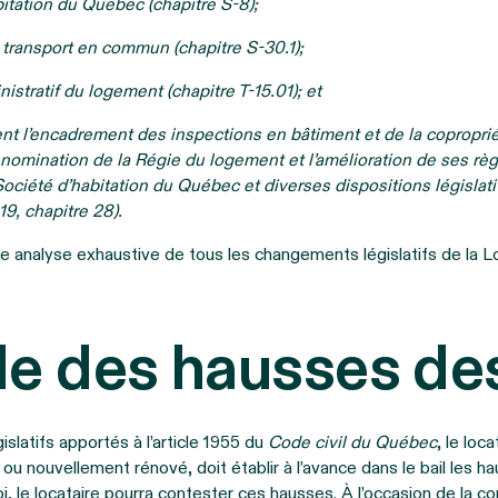
bitation du Québec (chapitre S-8);
e transport en commun (chapitre S-30.1);
nistratif du logement (chapitre T-15.01); et
ent l’encadrement des inspections en bâtiment et de la copropriét
omination de la Régie du logement et l’amélioration de ses rè
 Société d’habitation du Québec et diverses dispositions législat
9, chapitre 28).
ne analyse exhaustive de tous les changements législatifs de la L
le des hausses des
slatifs apportés à l’article 1955 du
Code civil du Québec
, le loc
ou nouvellement rénové, doit établir à l’avance dans le bail les ha
i, le locataire pourra contester ces hausses. À l’occasion de la co