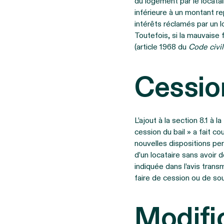
du logement par le locata
inférieure à un montant r
intérêts réclamés par un lo
Toutefois, si la mauvaise
(article 1968 du
Code civi
Cession
L’ajout à la section 8.1 à 
cession du bail » a fait c
nouvelles dispositions pe
d’un locataire sans avoir d
indiquée dans l’avis trans
faire de cession ou de sous
Modifi