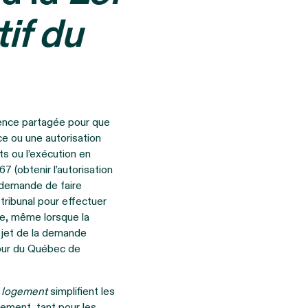
tif du
tence partagée pour que
ce ou une autorisation
s ou l’exécution en
67 (obtenir l’autorisation
a demande de faire
 tribunal pour effectuer
ce, même lorsque la
bjet de la demande
Cour du Québec de
du logement
simplifient les
gement, tant pour les