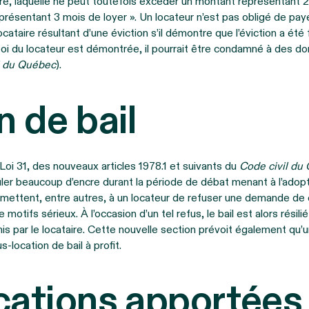
ire, laquelle ne peut toutefois excéder un montant représentant 2
eprésentant 3 mois de loyer ». Un locateur n’est pas obligé de 
cataire résultant d’une éviction s’il démontre que l’éviction a été 
 foi du locateur est démontrée, il pourrait être condamné à des d
l du Québec
).
 de bail
la Loi 31, des nouveaux articles 1978.1 et suivants du
Code civil du
ouler beaucoup d’encre durant la période de débat menant à l’adopt
rmettent, entre autres, à un locateur de refuser une demande de c
e motifs sérieux. À l’occasion d’un tel refus, le bail est alors résil
mis par le locataire. Cette nouvelle section prévoit également qu’u
-location de bail à profit.
cations apportées 