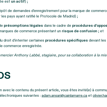
ée est
un actif
) ;
u dépôt de demandes d’enregistrement pour la marque de commer
 les pays ayant ratifié le Protocole de Madrid) ;
 de
présomptions légales
dans le cadre de
procédures d’oppos
e marques de commerce présentant un
risque de confusion
; et
 du droit d’intenter certaines
procédures spécifiques
devant le
de commerce enregistrée.
ercier Anthony Labbé, stagiaire, pour sa collaboration à la mise 
os
en avec le contenu du présent article, vous êtes invité(e) à comm
électroniques suivantes :
adam.ansari@cainlamarre.ca
et
olivier.