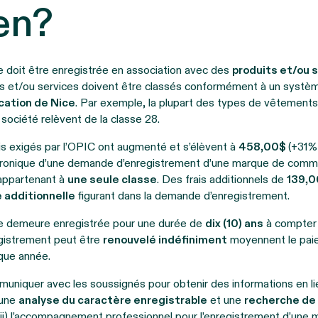
en?
oit être enregistrée en association avec des
produits et/ou 
uits et/ou services doivent être classés conformément à un systèm
ication de Nice
. Par exemple, la plupart des types de vêtements
 société relèvent de la classe 28.
ais exigés par l’OPIC ont augmenté et s’élèvent à
458,00$
(+31% 
tronique d’une demande d’enregistrement d’une marque de comm
 appartenant à
une seule classe
. Des frais additionnels de
139,
 additionnelle
figurant dans la demande d’enregistrement.
 demeure enregistrée pour une durée de
dix (10) ans
à compter 
gistrement peut être
renouvelé indéfiniment
moyennent le paie
que année.
uniquer avec les soussignés pour obtenir des informations en li
 une
analyse du caractère enregistrable
et une
recherche de 
i) l’accompagnement professionnel pour l’enregistrement d’une