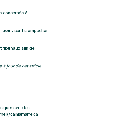
ce concernée
à
ition
visant à empêcher
s
tribunaux
afin de
à jour de cet article.
uniquer avec les
hamel@cainlamarre.ca