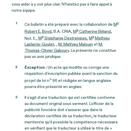
vous aider à y voir plus clair. N’hésitez pas à faire appel à
notre équipe.
e
Ce bulletin a été préparé avec la collaboration de
M
e
Robert E. Boyd
, B.A. CRIA,
M
Catherine Béland
,
e
e
Not. E.,
M
Stéphanie Destrempes
,
M
Mathieu
Laplante-Goulet
, ,
M. Mathieu Malouin
et
M.
Thomas-Olivier Gaboury
. La présente ne constitue
pas un avis juridique.
Exception :
Un acte qui modifie ou corrige une
réquisition d’inscription publiée avant la sanction du
o
projet de loi n
96 et rédigée en langue anglaise
pourra être présenté en anglais.
Il s’agit d’une traduction qui est certifiée conforme
au document original sous serment. L’officier de la
publicité foncière doit s’assurer que dans la
déclaration certifiée de sa traduction, le traducteur
mentionne qu’il possède la compétence nécessaire
en vérifiant que le traducteur a utilisé le titre de «