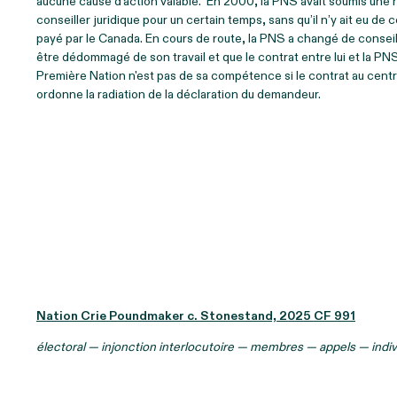
aucune cause d’action valable. En 2000, la PNS avait soumis une rev
conseiller juridique pour un certain temps, sans qu’il n’y ait eu de 
payé par le Canada. En cours de route, la PNS a changé de conseil
être dédommagé de son travail et que le contrat entre lui et la PNS
Première Nation n'est pas de sa compétence si le contrat au centre
ordonne la radiation de la déclaration du demandeur.
Nation Crie Poundmaker c. Stonestand, 2025 CF 991
électoral — injonction interlocutoire — membres — appels — indiv