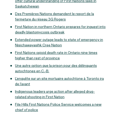
offer cultural understanding of First Nations laws in
Saskatchewan
Des Premières Nations demandent le report de la
fermeture du réseau 3G Rogers
First Nation in northern Ontario prepares for inquest into
deadly blastomycosis outbreak
Extended power outage leads to state of emergency in
Nisichawayasihk Cree Nation
First Nations opioid death rate in Ontario nine times
higher than rest of province
Une autre option que la prison pour des délinquants
autochtones en C.-B.
L’enquête sur un site mortuaire autochtone à Toronto ira
de l’avant
Indigenous leaders urge action after alleged drug-
related shooting in First Nation
File Hills First Nations Police Service welcomes a new
chief of police