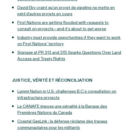
David Eby craint qu’un projet de pipeline ne mette en
péril d’autres projets en cours
First Nations are getting flooded with requests to
consult on projects—and it’s about to get worse
Industry must provide opportunities if they want to work
on First Nations’ territory
Signage at PR 313 and 315 Sparks Questions Over Land
Access and Treaty Rights
JUSTICE, VÉRITÉ ET RÉCONCILIATION
Lummi Nation in U.S. challenges B.C.’s consultation on
infrastructure projects
Le CANAFE impose une pénalité à la Banque des
Premières Nations du Canada
Coastal GasLink : la défense réclame des travaux
communautaires pour les militants