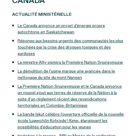
CANADA
ACTUALITÉ MINISTÉRIELLE
Le Canada annonce un projet d’énergie propre
autochtone en Saskatchewan
Réponse aux besoins urgents des communautés les plus
touchées par la crise des drogues toxiques et des
surdoses
La ministre Alty visitera la Première Nation Snuneymuxw
La démolition de l'usine marque une avancée dans le
nettoyage du site du mont Nansen
La Première Nation Snuneymuxw et le Canada annonce
un nouvel ajout aux terres de réserve de la Nation à la
suite d’un règlement récent des revendications
territoriales en Colombie-Britannique
La bande Iskut célèbre l’ouverture officielle de la nouvelle
école Łuwechōn Kots’ede’i Kime, élargissant les
possibilités d’éducation pour les jeunes
Invitation à la presse - NIN au Musée de la civilisation