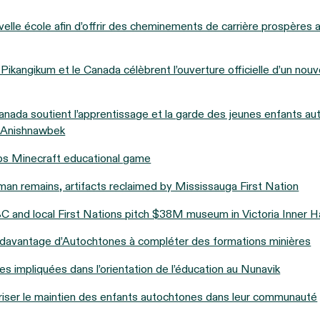
lle école afin d’offrir des cheminements de carrière prospères a
Pikangikum et le Canada célèbrent l’ouverture officielle d’un no
ada soutient l’apprentissage et la garde des jeunes enfants au
 Anishnawbek
ps Minecraft educational game
man remains, artifacts reclaimed by Mississauga First Nation
 and local First Nations pitch $38M museum in Victoria Inner H
r davantage d’Autochtones à compléter des formations minières
s impliquées dans l’orientation de l’éducation au Nunavik
iser le maintien des enfants autochtones dans leur communauté