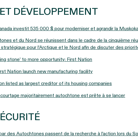
 ET DÉVELOPPEMENT
nada investit 535 000 $ pour moderniser et agrandir la Musko
tones et du Nord se réunissent dans le cadre de la cinquième ré
stratégique pour l’Arctique et le Nord afin de discuter des priorit
ing stone’ to more opportunity: First Nation
st Nation launch new manufacturing facility
n listed as largest creditor of its housing companies
courtage majoritairement autochtone est prête à se lancer
SÉCURITÉ
 par des Autochtones passent de la recherche à l’action lors du