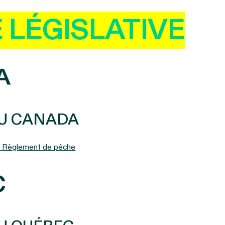
E LÉGISLATIVE
A
U CANADA
e Règlement de pêche
C