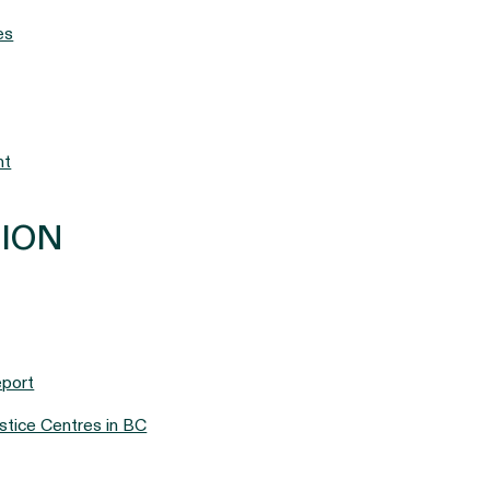
es
nt
TION
eport
stice Centres in BC