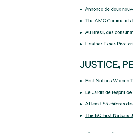
Annonce de deux nouvell
The AMC Commends Hi
Au Brésil, des consult
Heather Exner-Pirot cri
JUSTICE, 
First Nations Women 
Le Jardin de l’esprit d
At least 55 children di
The BC First Nations J