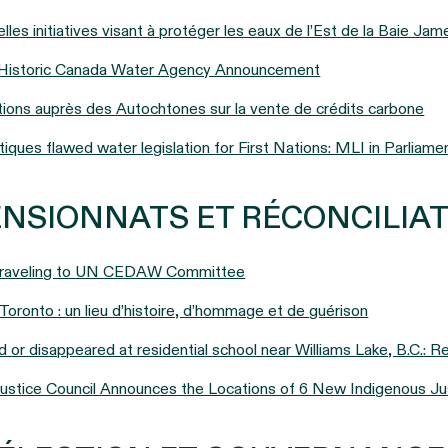
es initiatives visant à protéger les eaux de l’Est de la Baie Jam
storic Canada Water Agency Announcement
ations auprès des Autochtones sur la vente de crédits carbone
tiques flawed water legislation for First Nations: MLI in Parliame
PENSIONNATS ET RÉCONCILIA
Traveling to UN CEDAW Committee
e Toronto : un lieu d’histoire, d’hommage et de guérison
ed or disappeared at residential school near Williams Lake, B.C.: R
ustice Council Announces the Locations of 6 New Indigenous Ju