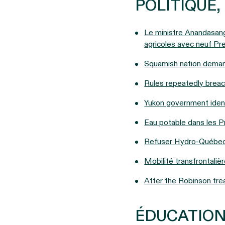
POLITIQUE
Le ministre Anandasang
agricoles avec neuf Pre
Squamish nation demand
Rules repeatedly breac
Yukon government ident
Eau potable dans les Pr
Refuser Hydro-Québe
Mobilité transfrontal
After the Robinson trea
ÉDUCATION,