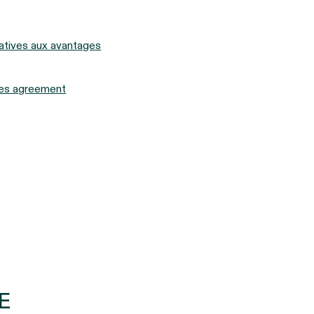
latives aux avantages
ices agreement
E