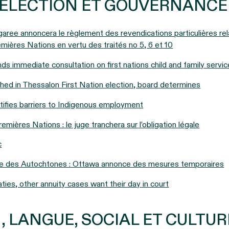
, ÉLECTION ET GOUVERNANCE
aree annoncera le règlement des revendications particulières re
mières Nations en vertu des traités no 5, 6 et 10
s immediate consultation on first nations child and family serv
hed in Thessalon First Nation election, board determines
ifies barriers to Indigenous employment
emières Nations : le juge tranchera sur l’obligation légale
c
ière des Autochtones : Ottawa annonce des mesures temporaires
ties, other annuity cases want their day in court
 LANGUE, SOCIAL ET CULTUR