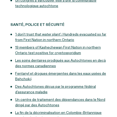
Un congrès à Vancouver vise à unir la communauté
technologique autochtone
SANTÉ, POLICE ET SÉCURITÉ
'I don't trust that water plant': Hundreds evacuated so far
from First Nation in northern Ontario
19 members of Kashechewan First Nation in northern
Ontario test positive for cryptosporidium
Les soins dentaires prodigués aux Autochtones en deçà
des normes canadiennes
Fentanyl et drogues émergentes dans les eaux usées de
Behchokǫ̀
Des Autochtones déçus par le programme fédéral
d’assurance maladie
Un centre de traitement des dépendances dans le Nord
dirigé par des Autochtones
La fin de la décriminalisation en Colombie-Britannique