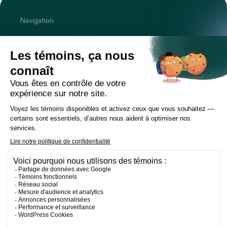
Navigation
Cabinet
Équipe
Expertises
Bureaux
Carrière
Transactions
Publications
Nouvelles
Contact
LinkedIn
Instagram
Facebook