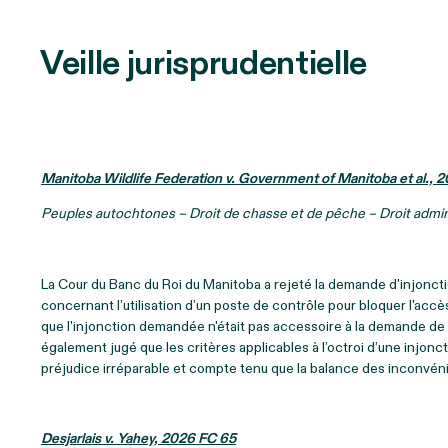
Veille jurisprudentielle
Manitoba Wildlife Federation v. Government of Manitoba et al.,
Peuples autochtones – Droit de chasse et de pêche – Droit adminis
La Cour du Banc du Roi du Manitoba a rejeté la demande d'injonct
concernant l’utilisation d’un poste de contrôle pour bloquer l'accè
que l'injonction demandée n'était pas accessoire à la demande de c
également jugé que les critères applicables à l’octroi d’une injonc
préjudice irréparable et compte tenu que la balance des inconvéni
Desjarlais v. Yahey, 2026 FC 65