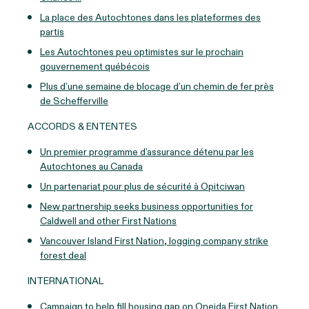
La place des Autochtones dans les plateformes des
partis
Les Autochtones peu optimistes sur le prochain
gouvernement québécois
Plus d’une semaine de blocage d’un chemin de fer près
de Schefferville
ACCORDS & ENTENTES
Un premier programme d’assurance détenu par les
Autochtones au Canada
Un partenariat pour plus de sécurité à Opitciwan
New partnership seeks business opportunities for
Caldwell and other First Nations
Vancouver Island First Nation, logging company strike
forest deal
INTERNATIONAL
Campaign to help fill housing gap on Oneida First Nation