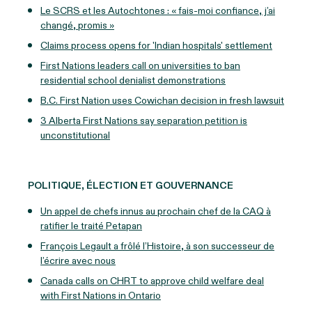
Le SCRS et les Autochtones : « fais-moi confiance, j’ai
changé, promis »
Claims process opens for 'Indian hospitals' settlement
First Nations leaders call on universities to ban
residential school denialist demonstrations
B.C. First Nation uses Cowichan decision in fresh lawsuit
3 Alberta First Nations say separation petition is
unconstitutional
POLITIQUE, ÉLECTION ET GOUVERNANCE
Un appel de chefs innus au prochain chef de la CAQ à
ratifier le traité Petapan
François Legault a frôlé l’Histoire, à son successeur de
l’écrire avec nous
Canada calls on CHRT to approve child welfare deal
with First Nations in Ontario