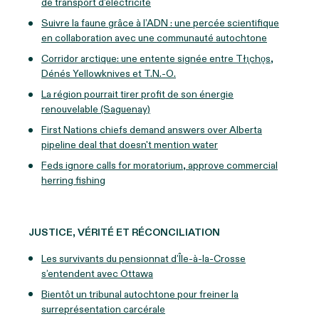
de transport d’électricité
Suivre la faune grâce à l’ADN : une percée scientifique
en collaboration avec une communauté autochtone
Corridor arctique: une entente signée entre Tłı̨chǫs,
Dénés Yellowknives et T.N.‑O.
La région pourrait tirer profit de son énergie
renouvelable (Saguenay)
First Nations chiefs demand answers over Alberta
pipeline deal that doesn't mention water
Feds ignore calls for moratorium, approve commercial
herring fishing
JUSTICE, VÉRITÉ ET RÉCONCILIATION
Les survivants du pensionnat d’Île-à-la-Crosse
s’entendent avec Ottawa
Bientôt un tribunal autochtone pour freiner la
surreprésentation carcérale