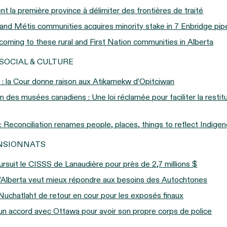
 la première province à délimiter des frontières de traité
 and Métis communities acquires minority stake in 7 Enbridge pip
coming to these rural and First Nation communities in Alberta
SOCIAL & CULTURE
e : la Cour donne raison aux Atikamekw d’Opitciwan
n des musées canadiens : Une loi réclamée pour faciliter la restitu
Reconciliation renames people, places, things to reflect Indigen
ENSIONNATS
rsuit le CISSS de Lanaudière pour près de 2,7 millions $
 l’Alberta veut mieux répondre aux besoins des Autochtones
 Nuchatlaht de retour en cour pour les exposés finaux
 un accord avec Ottawa pour avoir son propre corps de police