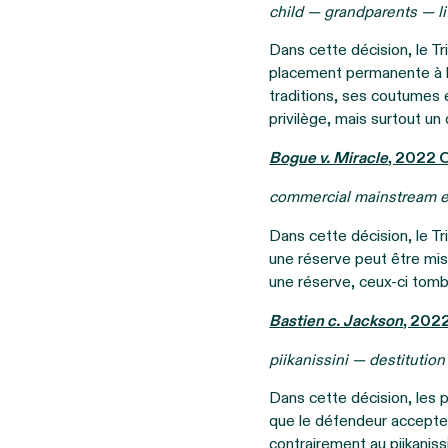
child — grandparents — lit
Dans cette décision, le Tr
placement permanente à l’
traditions, ses coutumes 
privilège, mais surtout un 
Bogue v. Miracle
, 2022
commercial mainstream ex
Dans cette décision, le Tri
une réserve peut être mise
une réserve, ceux-ci tombe
Bastien c. Jackson
, 202
piikanissini — destitutio
Dans cette décision, les 
que le défendeur accepte 
contrairement au piikanissi