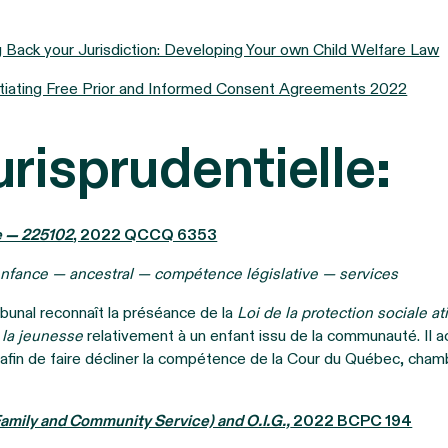
g Back your Jurisdiction: Developing Your own Child Welfare Law
iating Free Prior and Informed Consent Agreements 2022
jurisprudentielle:
e — 225102
, 2022 QCCQ 6353
nfance — ancestral — compétence législative — services
ibunal reconnaît la préséance de la
Loi de la protection sociale 
e la jeunesse
relativement à un enfant issu de la communauté. Il a
afin de faire décliner la compétence de la Cour du Québec, chamb
Family and Community Service) and O.I.G.,
2022 BCPC 194