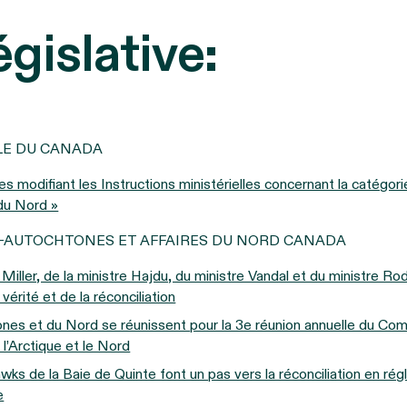
égislative:
LLE DU CANADA
les modifiant les Instructions ministérielles concernant la catégor
 du Nord »
-AUTOCHTONES ET AFFAIRES DU NORD CANADA
Miller, de la ministre Hajdu, du ministre Vandal et du ministre Rod
vérité et de la réconciliation
ones et du Nord se réunissent pour la 3e réunion annuelle du Com
l’Arctique et le Nord
s de la Baie de Quinte font un pas vers la réconciliation en rég
e