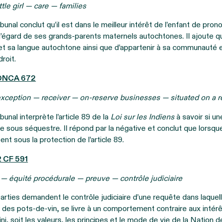
tle girl — care — families
ibunal conclut qu’il est dans le meilleur intérêt de l’enfant de pr
égard de ses grands-parents maternels autochtones. Il ajoute que
et sa langue autochtone ainsi que d’appartenir à sa communauté
droit.
 ONCA 672
ception — receiver — on-reserve businesses — situated on a r
bunal interprète l’article 89 de la
Loi sur les Indiens
à savoir si un
 sous séquestre. Il répond par la négative et conclut que lorsque
nt sous la protection de l’article 89.
2 CF 591
n — équité procédurale — preuve — contrôle judiciaire
parties demandent le contrôle judiciaire d’une requête dans laque
des pots‑de‑vin, se livre à un comportement contraire aux intérê
ni, soit les valeurs, les principes et le mode de vie de la Nation d