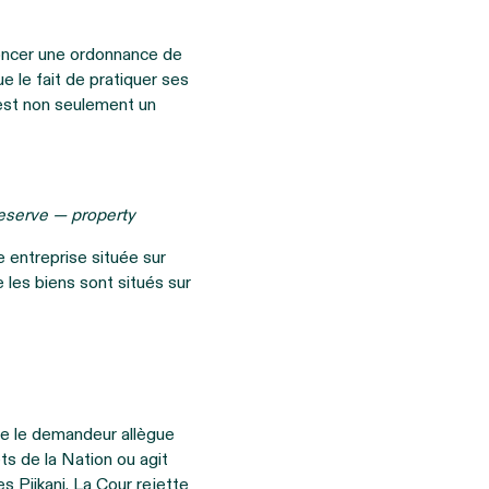
ononcer une ordonnance de
 le fait de pratiquer ses
 est non seulement un
eserve — property
e entreprise située sur
 les biens sont situés sur
lle le demandeur allègue
ts de la Nation ou agit
es Piikani. La Cour rejette