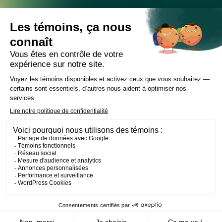
Cabinet
Équipe
Expertises
Bureaux
Carrière
Transactions
Publications
Nouvelles
Contact
LinkedIn
Instagram
Facebook
Site web
Les Prétentieux
©2026 Cain Lamarre