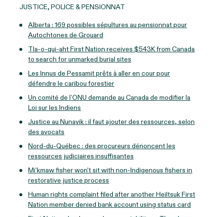
JUSTICE, POLICE & PENSIONNAT
Alberta : 169 possibles sépultures au pensionnat pour
Autochtones de Grouard
Tla-o-qui-aht First Nation receives $543K from Canada
to search for unmarked burial sites
Les Innus de Pessamit prêts à aller en cour pour
défendre le caribou forestier
Un comité de l’ONU demande au Canada de modifier la
Loi sur les Indiens
Justice au Nunavik : il faut ajouter des ressources, selon
des avocats
Nord-du-Québec : des procureurs dénoncent les
ressources judiciaires insuffisantes
Mi'kmaw fisher won't sit with non-Indigenous fishers in
restorative justice process
Human rights complaint filed after another Heiltsuk First
Nation member denied bank account using status card