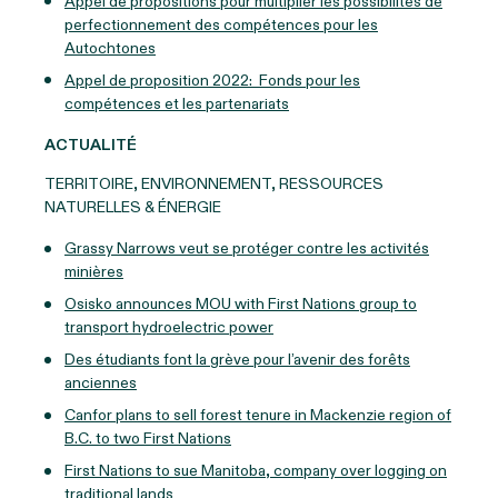
Appel de propositions pour multiplier les possibilités de
perfectionnement des compétences pour les
Autochtones
Appel de proposition 2022: Fonds pour les
compétences et les partenariats
ACTUALITÉ
TERRITOIRE, ENVIRONNEMENT, RESSOURCES
NATURELLES & ÉNERGIE
Grassy Narrows veut se protéger contre les activités
minières
Osisko announces MOU with First Nations group to
transport hydroelectric power
Des étudiants font la grève pour l’avenir des forêts
anciennes
Canfor plans to sell forest tenure in Mackenzie region of
B.C. to two First Nations
First Nations to sue Manitoba, company over logging on
traditional lands