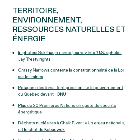
TERRITOIRE,
ENVIRONNEMENT,
RESSOURCES NATURELLES ET
ÉNERGIE
In photos: Sukʷnaqin canoe journey into ‘U.S.’ upholds
Jay Treaty rights
Grassy Narrows conteste la constitutionnalité de la Loi
sur les mines
Petapan : des Innus font pression sur le gouvernement
du Québec devant l’ONU
Plus de 20 Premières Nations en quête de sécurité
énergétique
Déchets nucléaires à Chalk River : « Un enjeu national »,
dit le chef de Kebaowek