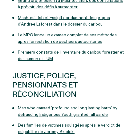
Grand projet éolien : à Mashteuiatsh, des consultations
à prévoir, des défis à surmonter
Mashteuiatsh et Essipit condamnent des propos
d’Andrée Laforest dans le dossier du caribou
Le MPO lance un examen complet de ses méthodes
après l’arrestation de pêcheurs autochtones
Premiers constats de l’inventaire du caribou forestier et
du saumon d’ITUM
JUSTICE, POLICE,
PENSIONNATS ET
RÉCONCILIATION
Man who caused ‘profound and long lasting harm’ by
defrauding Indigenous Youth granted full parole
Des familles de victimes soulagées après le verdict de
culpabilité de Jeremy Skibicki