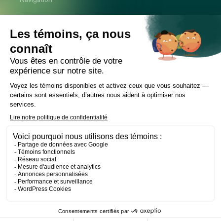
Cabinet
Équipe
Expertises
Bureaux
Carrière
Transactions
Publications
Nouvelles
Contact
LinkedIn
Instagram
Facebook