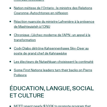
Nation métisse de l’Ontario : le ministre des Relations
Couronne-Autochtones en réflexion
Réaction nuancée du ministre Lafrenière à la présence
de Mashteuiatsh à l’ONU
Chronique : L’échec moderne de l’APN : un appel à la
transformation
Cody Diabo détrône Kahsennenhawe Sky-Deer au
poste de grand chef de Kahnawà:ke
Les électeurs de Nutashkuan choisissent la continuité
Some First Nations leaders turn their backs on Pierre
Poilievre
ÉDUCATION, LANGUE, SOCIAL
ET CULTURE
MCFD spent nearly $300K to promote program that