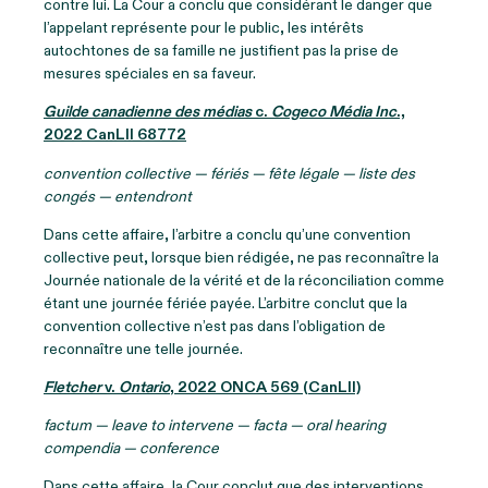
contre lui. La Cour a conclu que considérant le danger que
l’appelant représente pour le public, les intérêts
autochtones de sa famille ne justifient pas la prise de
mesures spéciales en sa faveur.
Guilde canadienne des médias
c.
Cogeco Média Inc
.,
2022 CanLII 68772
convention collective — fériés — fête légale — liste des
congés — entendront
Dans cette affaire, l’arbitre a conclu qu’une convention
collective peut, lorsque bien rédigée, ne pas reconnaître la
Journée nationale de la vérité et de la réconciliation comme
étant une journée fériée payée. L’arbitre conclut que la
convention collective n’est pas dans l’obligation de
reconnaître une telle journée.
Fletcher
v.
Ontario
, 2022 ONCA 569 (CanLII)
factum — leave to intervene — facta — oral hearing
compendia — conference
Dans cette affaire, la Cour conclut que des interventions