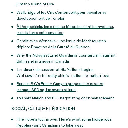
Ontario’s Ring of Fire
Wallbridge et les Cris s’entendent pour travailler au
développement de Fenelon
À Peepeekisis, les excuses fédérales sont bienvenues,
mais la terre est convoitée
Conflit avec Wendake : une Innue de Mashteuiatsh
déplore l’inaction de la Sûreté du Québec
Why the Nuluujaat Land Guardians' counterclaim against
Baffinland is unique in Canada
‘Landmark discussion’ at Six Nations begins
Wet’suwet’en heredity chiefs’ ‘nation-to-nation’ tour
Band in B.C.’s Fraser Canyon proposes to protect,
manage 350 sq. km swath of land
shíshálh Nation and B.C. negotiating dock management
SOCIAL, CULTURE ET ÉDUCATION
The Pope’s tour is over. Here’s what some Indigenous
Peoples want Canadians to take away