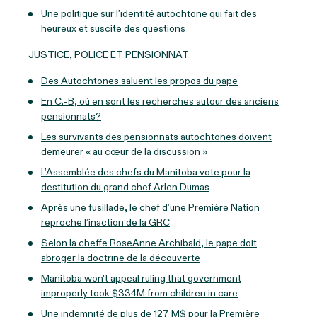
Une politique sur l’identité autochtone qui fait des
heureux et suscite des questions
JUSTICE, POLICE ET PENSIONNAT
Des Autochtones saluent les propos du pape
En C.-B, où en sont les recherches autour des anciens
pensionnats?
Les survivants des pensionnats autochtones doivent
demeurer « au cœur de la discussion »
L’Assemblée des chefs du Manitoba vote pour la
destitution du grand chef Arlen Dumas
Après une fusillade, le chef d’une Première Nation
reproche l’inaction de la GRC
Selon la cheffe RoseAnne Archibald, le pape doit
abroger la doctrine de la découverte
Manitoba won't appeal ruling that government
improperly took $334M from children in care
Une indemnité de plus de 127 M$ pour la Première