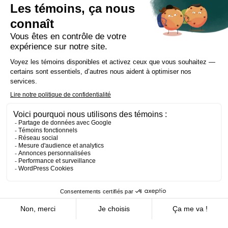
Équipe
Expertises
Bureaux
Carrière
Transactions
Publications
Nouvelles
Contact
LinkedIn
Instagram
Facebook
Site web
Les Prétentieux
©2026 Cain Lamarre
Conditions d’utilisation et de confidentialité
EN