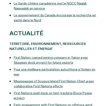
La Garde côtière canadienne met le NGCC Naalak
Nappaaluk en service
Le gouvernement du Canada encourage la recherche en
santé dans le Nord
ACTUALITÉ
TERRITOIRE, ENVIRONNEMENT, RESSOURCES
NATURELLES ET ÉNERGIE
First Nation-owned mining company in Yukon eyes
Skagway dock project for future exports
Pour une meilleure participation autochtone à l’éolien en
mer
Mississaugas of Scugog Island First Nation Chief urges
collaborative First Nations efforts
First Nations push back on fast-tracking Bruce Power
project
Early engagement with First Nations on offshore wind