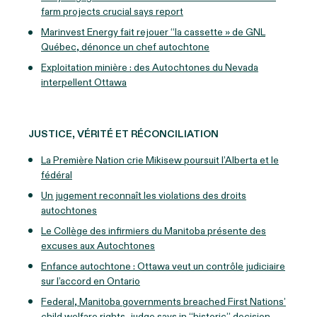
farm projects crucial says report
Marinvest Energy fait rejouer “la cassette » de GNL
Québec, dénonce un chef autochtone
Exploitation minière : des Autochtones du Nevada
interpellent Ottawa
JUSTICE, VÉRITÉ ET RÉCONCILIATION
La Première Nation crie Mikisew poursuit l’Alberta et le
fédéral
Un jugement reconnaît les violations des droits
autochtones
Le Collège des infirmiers du Manitoba présente des
excuses aux Autochtones
Enfance autochtone : Ottawa veut un contrôle judiciaire
sur l’accord en Ontario
Federal, Manitoba governments breached First Nations’
child welfare rights, judge says in “historic” decision