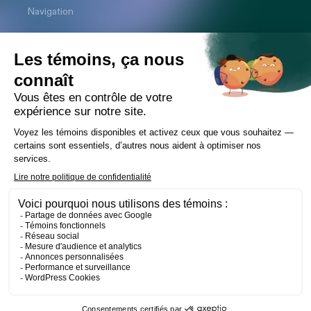
Navigation
Cabinet
Équipe
Expertises
Bureaux
Carrière
Transactions
Publications
Nouvelles
Contact
LinkedIn
Instagram
Facebook