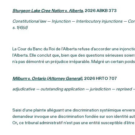
Sturgeon Lake Cree Nation
v.
Alberta
,
2026 ABKB 373
Constitutional law — Injunction — Interlocutory injunctions — Constit
s. 1(4)(d)
La Cour du Banc du Roi de l’Alberta refuse d’accorder une injonct
l’Alberta. Elle conclut que, bien que des questions sérieuses soie
n’a pas démontré un préjudice irréparable. Malgré un certain poids
Milburn
v.
Ontario (Attorney General)
,
2026 HRTO 707
adjudicative — outstanding application — jurisdiction — reprised 
Saisi d’une plainte alléguant une discrimination systémique enver
demandeur invoque une discrimination fondée sur son identité auto
Or, ce tribunal administratif n’est pas une entité susceptible d’