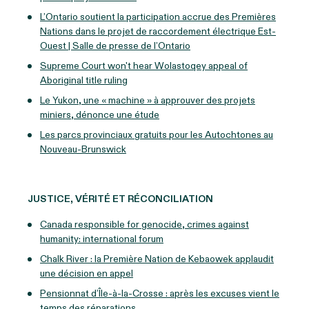
L’Ontario soutient la participation accrue des Premières
Nations dans le projet de raccordement électrique Est-
Ouest | Salle de presse de l’Ontario
Supreme Court won't hear Wolastoqey appeal of
Aboriginal title ruling
Le Yukon, une « machine » à approuver des projets
miniers, dénonce une étude
Les parcs provinciaux gratuits pour les Autochtones au
Nouveau-Brunswick
JUSTICE, VÉRITÉ ET RÉCONCILIATION
Canada responsible for genocide, crimes against
humanity: international forum
Chalk River : la Première Nation de Kebaowek applaudit
une décision en appel
Pensionnat d’Île-à-la-Crosse : après les excuses vient le
temps des réparations