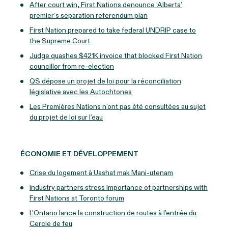
After court win, First Nations denounce ‘Alberta’
premier’s separation referendum plan
First Nation prepared to take federal UNDRIP case to
the Supreme Court
Judge quashes $421K invoice that blocked First Nation
councillor from re-election
QS dépose un projet de loi pour la réconciliation
législative avec les Autochtones
Les Premières Nations n’ont pas été consultées au sujet
du projet de loi sur l’eau
ÉCONOMIE ET DÉVELOPPEMENT
Crise du logement à Uashat mak Mani-utenam
Industry partners stress importance of partnerships with
First Nations at Toronto forum
L’Ontario lance la construction de routes à l’entrée du
Cercle de feu