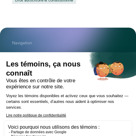
Droit autochtone et constitutionnel
Navigation
Cabinet
Équipe
Expertises
Bureaux
Carrière
Transactions
Publications
Nouvelles
Contact