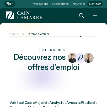
Transactions
Publications
Nouvelles
Contact
EN
...
Accueil
Offres d’emploi
OFFRES D’EMPLOIS
Découvrez nos
offres d’emploi
Voir tout
Cadre
Adjoints
Analystes
Avocats
Étudiants