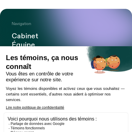
Navigation
Cabinet
Équipe
Expertises
Bureaux
Carrière
Transactions
Publications
Nouvelles
Contact
LinkedIn
Instagram
Facebook