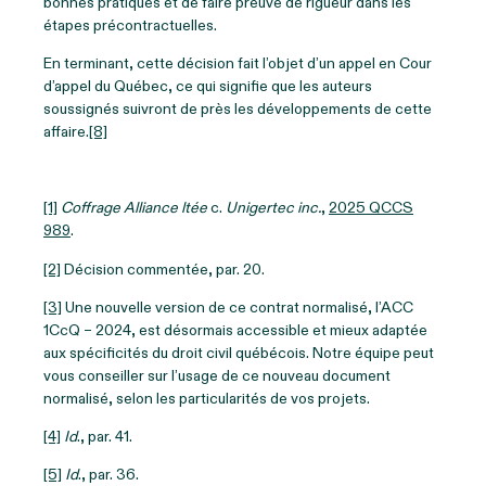
bonnes pratiques et de faire preuve de rigueur dans les
étapes précontractuelles.
En terminant, cette décision fait l’objet d’un appel en Cour
d’appel du Québec, ce qui signifie que les auteurs
soussignés suivront de près les développements de cette
affaire.
[8]
[1]
Coffrage Alliance ltée
c.
Unigertec inc.
,
2025 QCCS
989
.
[2]
Décision commentée, par. 20.
[3]
Une nouvelle version de ce contrat normalisé, l’ACC
1CcQ – 2024, est désormais accessible et mieux adaptée
aux spécificités du droit civil québécois. Notre équipe peut
vous conseiller sur l’usage de ce nouveau document
normalisé, selon les particularités de vos projets.
[4]
Id
., par. 41.
[5]
Id
., par. 36.