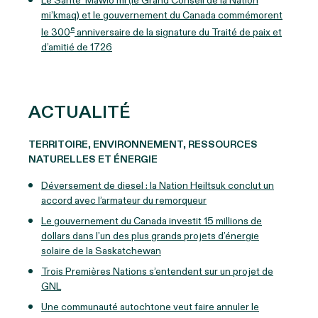
Le Sante’ Mawio’mi (le Grand Conseil de la Nation
mi’kmaq) et le gouvernement du Canada commémorent
e
le 300
anniversaire de la signature du Traité de paix et
d’amitié de 1726
ACTUALITÉ
TERRITOIRE, ENVIRONNEMENT, RESSOURCES
NATURELLES ET ÉNERGIE
Déversement de diesel : la Nation Heiltsuk conclut un
accord avec l’armateur du remorqueur
Le gouvernement du Canada investit 15 millions de
dollars dans l’un des plus grands projets d’énergie
solaire de la Saskatchewan
Trois Premières Nations s’entendent sur un projet de
GNL
Une communauté autochtone veut faire annuler le