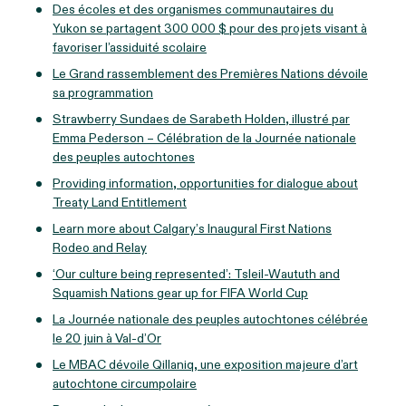
Des écoles et des organismes communautaires du
Yukon se partagent 300 000 $ pour des projets visant à
favoriser l’assiduité scolaire
Le Grand rassemblement des Premières Nations dévoile
sa programmation
Strawberry Sundaes de Sarabeth Holden, illustré par
Emma Pederson – Célébration de la Journée nationale
des peuples autochtones
Providing information, opportunities for dialogue about
Treaty Land Entitlement
Learn more about Calgary’s Inaugural First Nations
Rodeo and Relay
‘Our culture being represented’: Tsleil-Waututh and
Squamish Nations gear up for FIFA World Cup
La Journée nationale des peuples autochtones célébrée
le 20 juin à Val-d’Or
Le MBAC dévoile Qillaniq, une exposition majeure d’art
autochtone circumpolaire