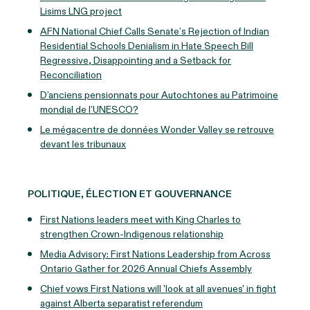
Lisims LNG project
AFN National Chief Calls Senate’s Rejection of Indian
Residential Schools Denialism in Hate Speech Bill
Regressive, Disappointing and a Setback for
Reconciliation
D’anciens pensionnats pour Autochtones au Patrimoine
mondial de l’UNESCO?
Le mégacentre de données Wonder Valley se retrouve
devant les tribunaux
POLITIQUE, ÉLECTION ET GOUVERNANCE
First Nations leaders meet with King Charles to
strengthen Crown-Indigenous relationship
Media Advisory: First Nations Leadership from Across
Ontario Gather for 2026 Annual Chiefs Assembly
Chief vows First Nations will 'look at all avenues' in fight
against Alberta separatist referendum