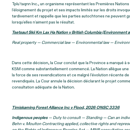
Tplu’taqnn Inc., un organisme représentant les Premières Nations 
l’éloignement du projet et ses impacts limités sur les droits invoq
tardivement et rappelle que les parties autochtones ne peuvent g
lorsqu’elles n’aiment pas le résultat.
Tsetsaut Skii Km Lax Ha Nation v British Columbia (Environment
Real property — Commercial law — Environmental law — Environ
Dans cette décision, la Cour conclut que la Province a manqué à s
KSM comme substantiellement commencé. La Nation allègue une con
la force de ses revendications et ce malgré l’évolution récente de 
revendiqués. La Cour annule la décision déclarant le projet comm
consultation adéquate de la Nation.
Timiskaming Forest Alliance Inc v Flood, 2026 ONSC 3336
Indigenous peoples
— Duty to consult — Standing — Can an individ
Behn v. Moulton Contracting applied, collective rights and repre
on the Rights of Indigenous Peoples Act — MNR consultation and 